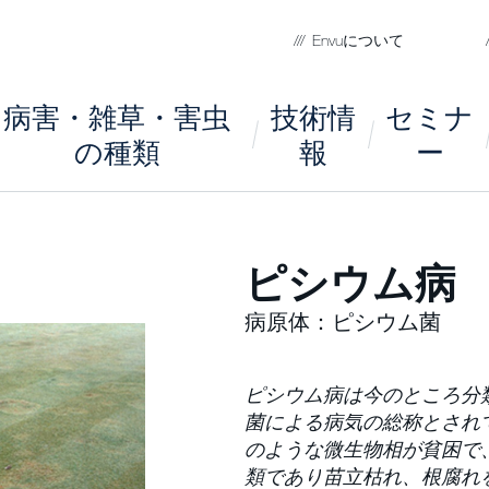
Envuについて
病害・雑草・害虫
技術情
セミナ
の種類
報
ー
ピシウム病
病原体：ピシウム菌
ピシウム病は今のところ分
菌による病気の総称とされ
のような微生物相が貧困で
類であり苗立枯れ、根腐れ