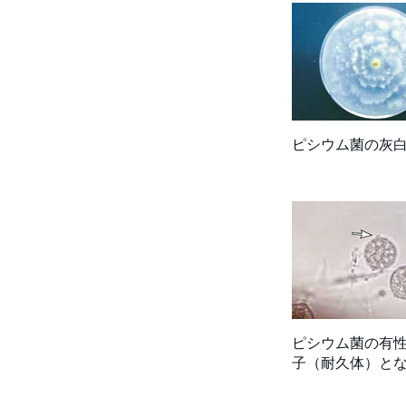
ピシウム菌の灰白
ピシウム菌の有性
子（耐久体）と