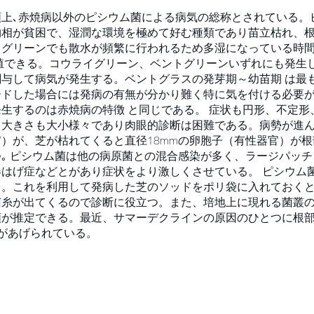
類上､赤焼病以外のピシウム菌による病気の総称とされている。
物相が貧困で、湿潤な環境を極めて好む種類であり苗立枯れ、
ドグリーンでも散水が頻繁に行われるため多湿になっている時
殖できる。コウライグリーン、ベントグリーンいずれにも発生
与して病気が発生する。ベントグラスの発芽期～幼苗期 は最
ードした場合には発病の有無が分かり難く特に気を付ける必要
生するのは赤焼病の特徴 と同じである。 症状も円形、不定形
、大きさも大小様々であり肉眼的診断は困難である。病勢が進
）が、芝が枯れてくると直径18mmの卵胞子（有性器官）が
｡ ピシウム菌は他の病原菌との混合感染が多く、ラージパッ
はげ症などとがあり症状をより激しくさせている。 ピシウム
。これを利用して発病した芝のソッドをポリ袋に入れておくと
菌糸が出てくるので診断に役立つ。また、培地上に現れる菌叢
類が推定できる。最近、サマーデクラインの原因のひとつに根
があげられている。