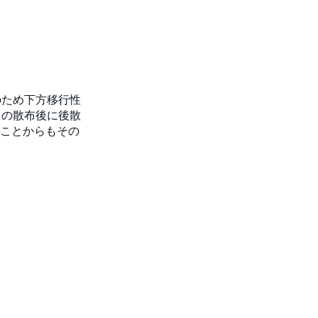
のため下方移行性
常の散布後に後散
ることからもその
。