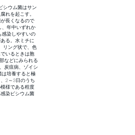
ピシウム菌はサン
根腐れを起こす。
間が長くなるので
し、年中いずれか
も感染しやすいの
がある。水ミチに
、リング状で、色
んでいるときは胞
根部などにみられる
チ、炭疽病、ゾイシ
菌は培養すると極
、2～3日のうち
の模様である程度
部感染ピシウム菌