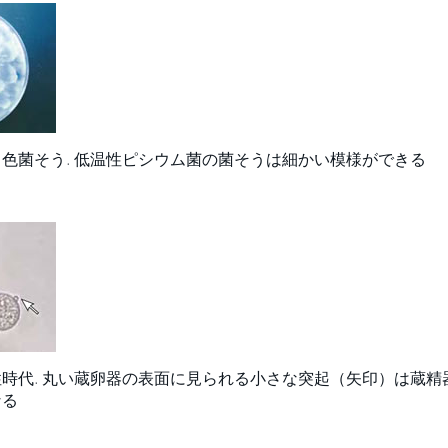
色菌そう. 低温性ピシウム菌の菌そうは細かい模様ができる
時代. 丸い蔵卵器の表面に見られる小さな突起（矢印）は蔵精
なる