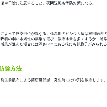
過湿や日陰に注意すること。夜間送風も予防対策になる。
類によって感染部位が異なる。低温期のピシウム病は根部病害
壌吸着の弱い水溶性の薬剤を選び、散布水量を多くするか、通
感染が進んだ場合には深さ6cmにある根にも卵胞子がみられ
。
薦防除方法
発生前散布による菌密度低減、発生時にはPA剤を散布します