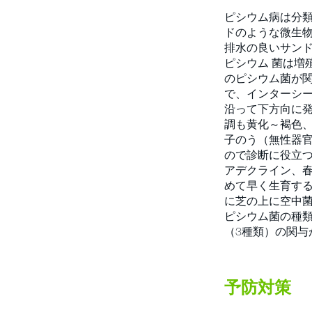
ピシウム病は分
ドのような微生
排水の良いサン
ピシウム 菌は増
のピシウム菌が関
で、インターシ
沿って下方向に発
調も黄化～褐色
子のう（無性器官
ので診断に役立つ
アデクライン、春
めて早く生育する
に芝の上に空中
ピシウム菌の種
（3種類）の関与
予防対策