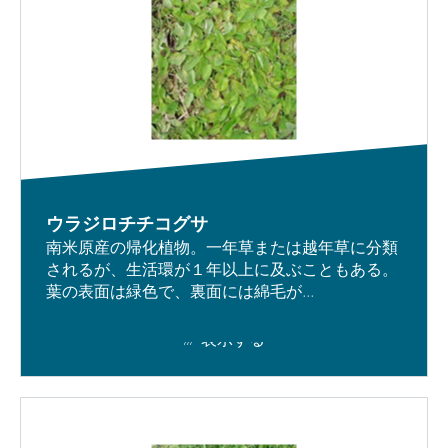
ウラジロチチコグサ
南米原産の帰化植物。一年草または越年草に分類
されるが、生活環が１年以上に及ぶこともある。
葉の表面は緑色で、裏面には綿毛が...
表示する