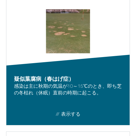
疑似葉腐病（春はげ症）
感染は主に秋期の気温が10～15℃のとき、即ち芝
の冬枯れ（休眠）直前の時期に起こる。
表示する