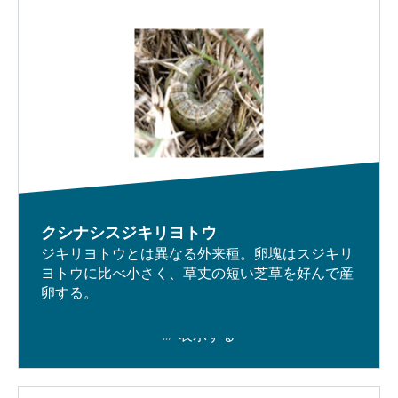
クシナシスジキリヨトウ
ジキリヨトウとは異なる外来種。卵塊はスジキリ
ヨトウに比べ小さく、草丈の短い芝草を好んで産
卵する。
表示する