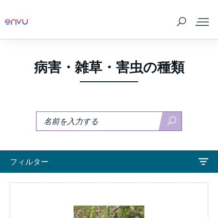
製品一覧
病害・雑草・害虫の種類
病害・雑草・害虫の種類
探
探
技術情報
す
す
セミナー
フィルター
体験者インタビュー
ニュース