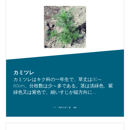
カミツレ
カミツレはキク科の一年生で、草丈は30～
60cm、分枝数は少～多である。茎は淡緑色、紫
緑色又は紫色で、細いすじが縦方向に...
表示する