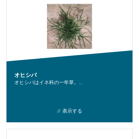
オヒシバ
オヒシバはイネ科の一年草。...
表示する