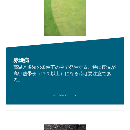
赤焼病
高温と多湿の条件下のみで発生する。特に夜温が
高い熱帯夜（25℃以上）になる時は要注意であ
る。
表示する