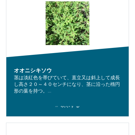
オオニシキソウ
茎は淡紅色を帯びていて、直立又は斜上して成長
し高さ２０～４０センチになり、茎に沿った楕円
形の葉を持つ。...
表示する