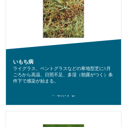
いもち病
ライグラス、ベントグラスなどの寒地型芝に8月
ごろから高温、日照不足、多湿（朝露がつく）条
件下で感染が始まる。
表示する