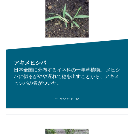
アキメヒシバ
日本全国に分布するイネ科の一年草植物。 メヒシ
バに似るがやや遅れて穂を出すことから、アキメ
ヒシバの名がついた。
表示する