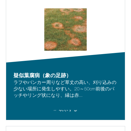
疑似葉腐病（象の足跡）
ラフやバンカー周りなど草丈の高い、刈り込みの
少ない場所に発生しやすい。20～50cm前後のパ
ッチやリング状になり、縁は赤...
表示する