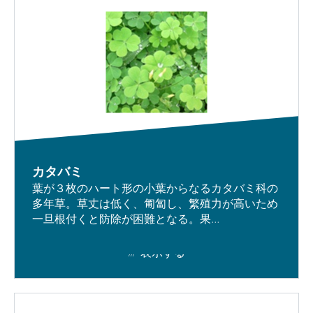
カタバミ
葉が３枚のハート形の小葉からなるカタバミ科の
多年草。草丈は低く、匍匐し、繁殖力が高いため
一旦根付くと防除が困難となる。果...
表示する