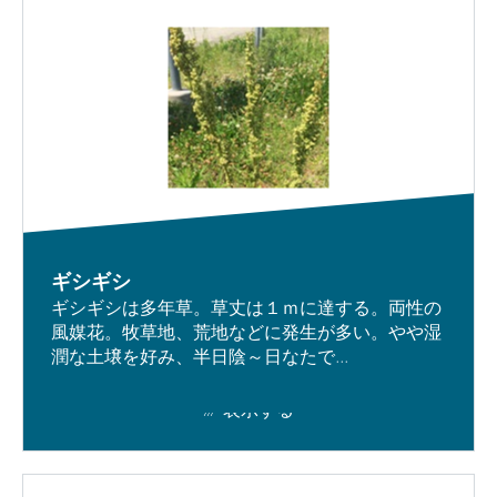
ギシギシ
ギシギシは多年草。草丈は１ｍに達する。両性の
風媒花。牧草地、荒地などに発生が多い。やや湿
潤な土壌を好み、半日陰～日なたで...
表示する