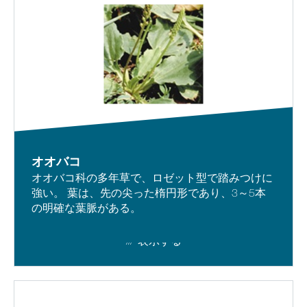
オオバコ
オオバコ科の多年草で、ロゼット型で踏みつけに
強い。 葉は、先の尖った楕円形であり、3～5本
の明確な葉脈がある。
表示する