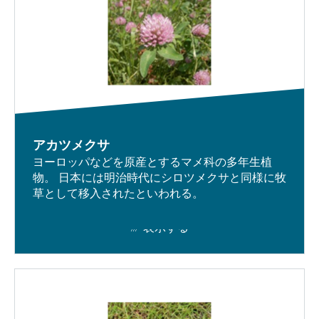
Ｑ＆Ａ
Envuについて
お問合せ
サイトマップ
アカツメクサ
ヨーロッパなどを原産とするマメ科の多年生植
キャリア
物。 日本には明治時代にシロツメクサと同様に牧
草として移入されたといわれる。
表示する