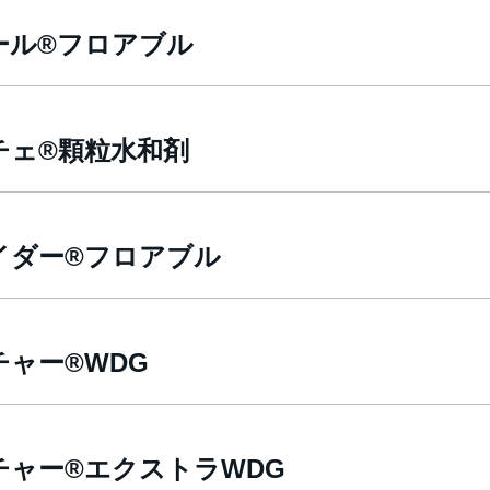
ール®フロアブル
チェ®顆粒水和剤
イダー®フロアブル
チャー®WDG
チャー®エクストラWDG