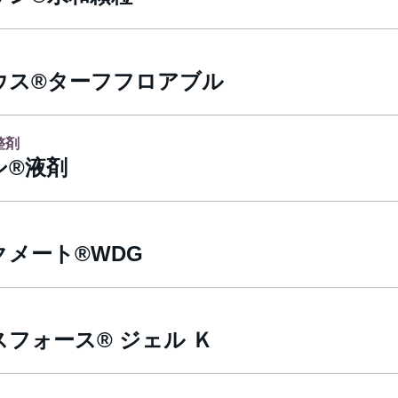
ウス®ターフフロアブル
整剤
シ®液剤
クメート®WDG
フォース® ジェル Ｋ