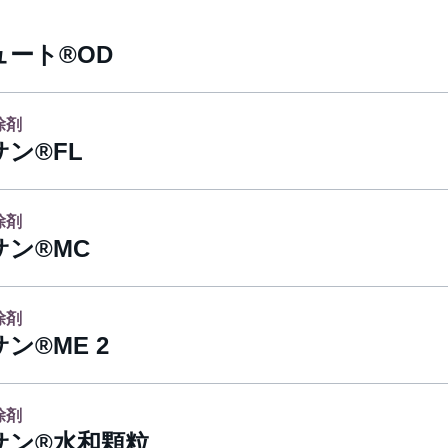
ュート®OD
除剤
ン®FL
除剤
ン®MC
除剤
ン®ME 2
除剤
サン®水和顆粒