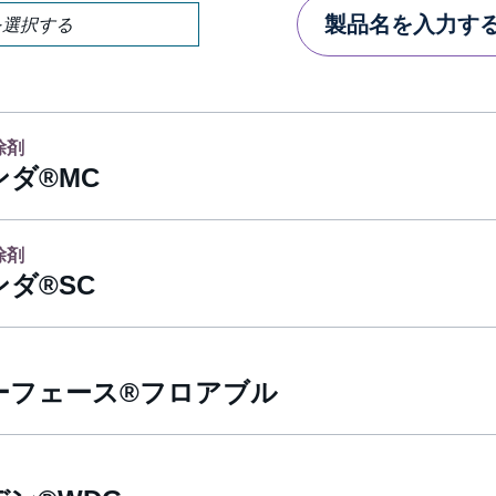
製
製
品
品
を
を
探
探
す
す
除剤
ダ®MC
除剤
ダ®SC
ーフェース®フロアブル