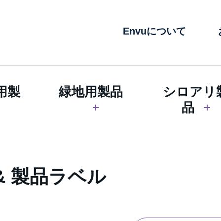
Envuについて
用製
緑地用製品
シロアリ
品
 & 製品ラベル