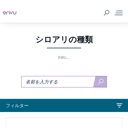
製品一覧
シロアリの種類
シロアリの種類
Intro...
DominoZone
探
探
す
す
技術情報とお客様の声
フィルター
LINE
ニュース