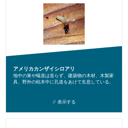
よくある質問
Envuについて
お問合せ
サイトマップ
アメリカカンザイシロアリ
キャリア
地中の巣や蟻道は造らず、建築物の木材、木製家
具、野外の枯木中に孔道をあけて生息している。
表示する