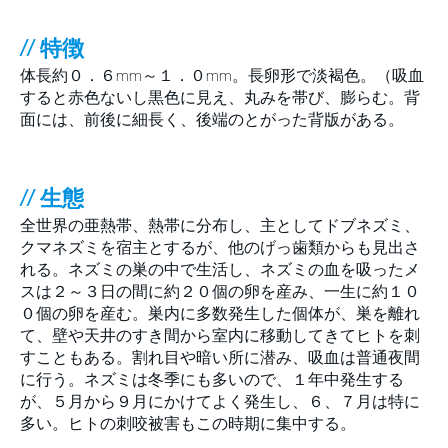
// 特徴
体長約０．６mm～１．０mm。長卵形で淡褐色。（吸血
すると赤色ないし黒色に見え、丸みを帯び、膨らむ。背
面には、前後に細長く、後端のとがった背版がある。
// 生態
全世界の亜熱帯、熱帯に分布し、主としてドブネズミ、
クマネズミを宿主とするが、他のげっ歯類からも見出さ
れる。ネズミの巣の中で生活し、ネズミの血を吸ったメ
スは２～３日の間に約２０個の卵を産み、一生に約１０
０個の卵を産む。巣内に多数発生した個体が、巣を離れ
て、壁や天井のすき間から室内に移動してきてヒトを刺
すこともある。割れ目や暗い所に潜み、吸血は普通夜間
に行う。ネズミは冬季にも多いので、１年中発生する
が、５月から９月にかけてよく発生し、６、７月は特に
多い。ヒトの刺咬被害もこの時期に集中する。