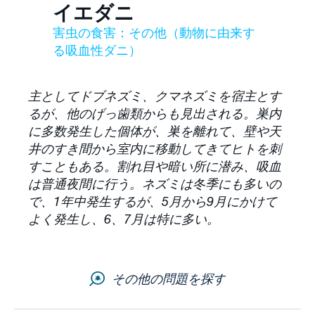
イエダニ
Envuについて
害虫の食害：その他（動物に由来す
る吸血性ダニ）
お問合せ
主としてドブネズミ、クマネズミを宿主とす
サイトマップ
るが、他のげっ歯類からも見出される。巣内
キャリア
に多数発生した個体が、巣を離れて、壁や天
井のすき間から室内に移動してきてヒトを刺
すこともある。割れ目や暗い所に潜み、吸血
は普通夜間に行う。ネズミは冬季にも多いの
で、1年中発生するが、5月から9月にかけて
よく発生し、6、7月は特に多い。
その他の問題を探す